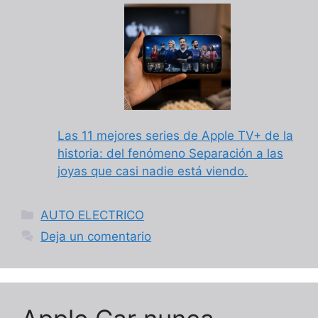
Las 11 mejores series de Apple TV+ de la
historia: del fenómeno Separación a las
joyas que casi nadie está viendo.
Categorías
AUTO ELECTRICO
Deja un comentario