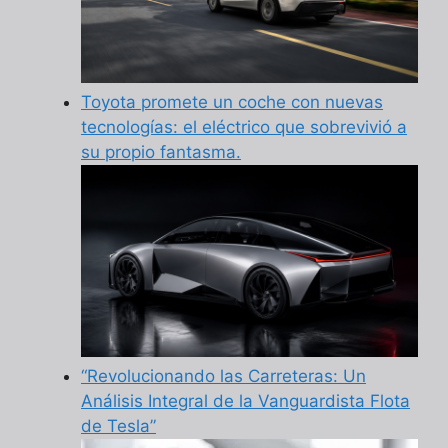
Toyota promete un coche con nuevas
tecnologías: el eléctrico que sobrevivió a
su propio fantasma.
“Revolucionando las Carreteras: Un
Análisis Integral de la Vanguardista Flota
de Tesla”