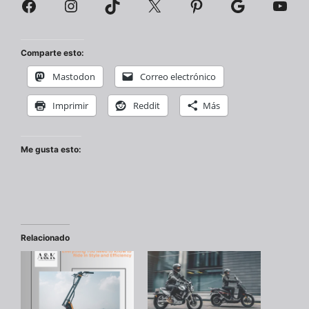
Facebook
Instagram
TikTok
X
Pinterest
Google
You
Comparte esto:
Mastodon
Correo electrónico
Imprimir
Reddit
Más
Me gusta esto:
Relacionado