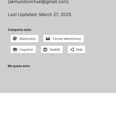
[akmundovirtual@gmail.com]
Last Updated: March 27, 2025
Comparte esto:
Mastodon
Correo electrónico
Imprimir
Reddit
Más
Me gusta esto: