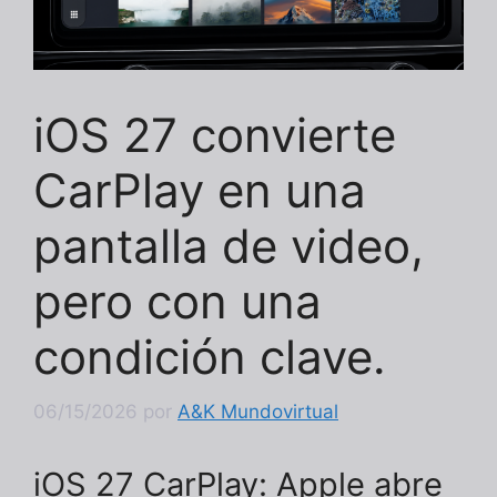
iOS 27 convierte
CarPlay en una
pantalla de video,
pero con una
condición clave.
06/15/2026
por
A&K Mundovirtual
iOS 27 CarPlay: Apple abre