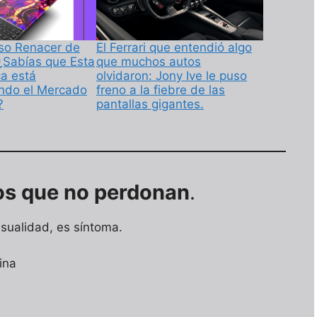
so Renacer de
El Ferrari que entendió algo
 ¿Sabías que Esta
que muchos autos
ca está
olvidaron: Jony Ive le puso
ndo el Mercado
freno a la fiebre de las
?
pantallas gigantes.
os que no perdonan
.
sualidad, es síntoma.
ina