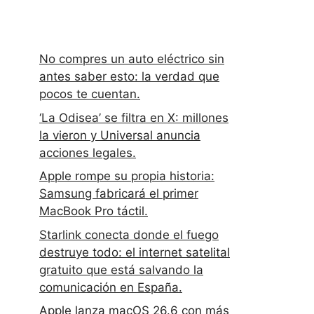
No compres un auto eléctrico sin
antes saber esto: la verdad que
pocos te cuentan.
‘La Odisea’ se filtra en X: millones
la vieron y Universal anuncia
acciones legales.
Apple rompe su propia historia:
Samsung fabricará el primer
MacBook Pro táctil.
Starlink conecta donde el fuego
destruye todo: el internet satelital
gratuito que está salvando la
comunicación en España.
Apple lanza macOS 26.6 con más