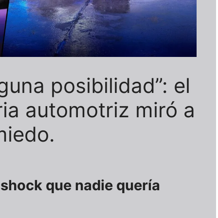
una posibilidad”: el
ria automotriz miró a
miedo.
l shock que nadie quería