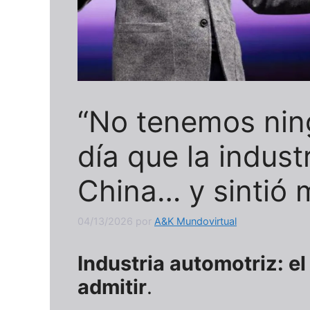
“No tenemos ning
día que la indust
China… y sintió 
04/13/2026
por
A&K Mundovirtual
Industria automotriz: e
admitir
.