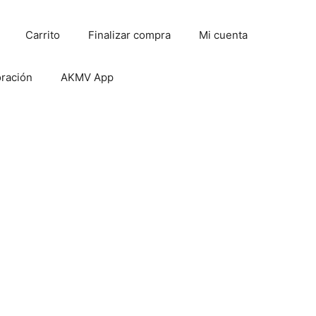
Carrito
Finalizar compra
Mi cuenta
oración
AKMV App