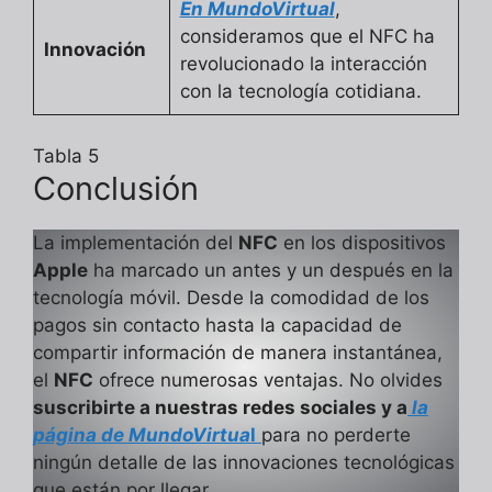
En MundoVirtual
,
consideramos que el NFC ha
Innovación
revolucionado la interacción
con la tecnología cotidiana.
Tabla 5
Conclusión
La implementación del
NFC
en los dispositivos
Apple
ha marcado un antes y un después en la
tecnología móvil. Desde la comodidad de los
pagos sin contacto hasta la capacidad de
compartir información de manera instantánea,
el
NFC
ofrece numerosas ventajas. No olvides
suscribirte a nuestras redes sociales y a
la
página de MundoVirtua
l
para no perderte
ningún detalle de las innovaciones tecnológicas
que están por llegar.