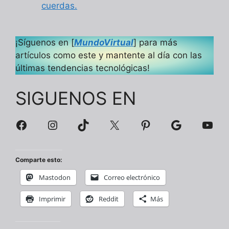
cuerdas.
¡Síguenos en [
MundoVirtual
] para más
artículos como este y mantente al día con las
últimas tendencias tecnológicas!
SIGUENOS EN
Facebook
Instagram
TikTok
X
Pinterest
Google
You
Comparte esto:
Mastodon
Correo electrónico
Imprimir
Reddit
Más