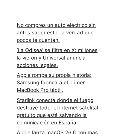
No compres un auto eléctrico sin
antes saber esto: la verdad que
pocos te cuentan.
‘La Odisea’ se filtra en X: millones
la vieron y Universal anuncia
acciones legales.
Apple rompe su propia historia:
Samsung fabricará el primer
MacBook Pro táctil.
Starlink conecta donde el fuego
destruye todo: el internet satelital
gratuito que está salvando la
comunicación en España.
Apple lanza macOS 26.6 con más