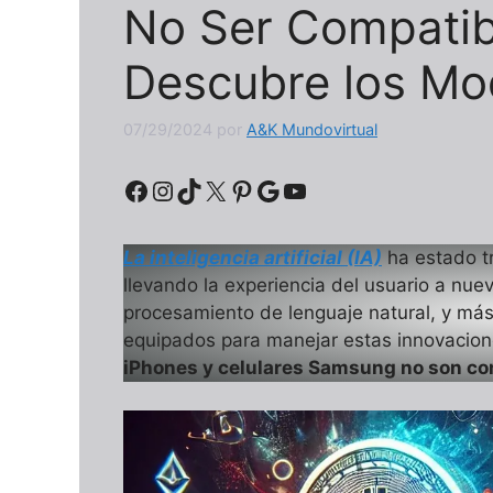
No Ser Compatibl
Descubre los Mo
07/29/2024
por
A&K Mundovirtual
Facebook
Instagram
TikTok
X
Pinterest
Google
YouTube
La inteligencia artificial (IA)
ha estado t
llevando la experiencia del usuario a nue
procesamiento de lenguaje natural, y más
equipados para manejar estas innovacion
iPhones y celulares Samsung no son co