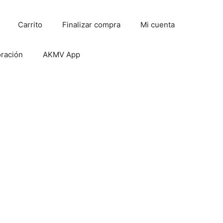
Carrito
Finalizar compra
Mi cuenta
oración
AKMV App