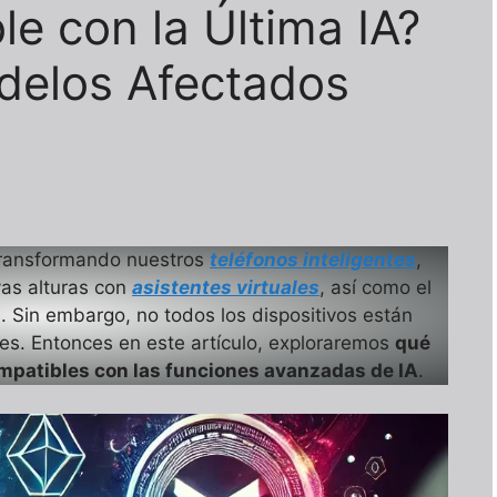
e con la Última IA?
delos Afectados
ransformando nuestros
teléfonos inteligentes
,
vas alturas con
asistentes virtuales
, así como el
. Sin embargo, no todos los dispositivos están
es. Entonces en este artículo, exploraremos
qué
mpatibles con las funciones avanzadas de IA
.