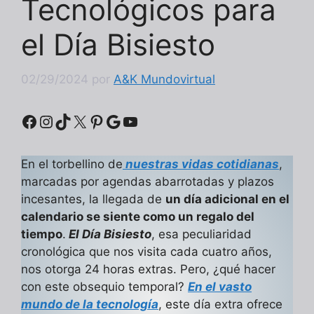
Tecnológicos para
el Día Bisiesto
02/29/2024
por
A&K Mundovirtual
Facebook
Instagram
TikTok
X
Pinterest
Google
YouTube
En el torbellino de
nuestras vidas cotidianas
,
marcadas por agendas abarrotadas y plazos
incesantes, la llegada de
un día adicional en el
calendario se siente como un regalo del
tiempo
.
El Día Bisiesto
, esa peculiaridad
cronológica que nos visita cada cuatro años,
nos otorga 24 horas extras. Pero, ¿qué hacer
con este obsequio temporal?
En el vasto
mundo de la tecnología
, este día extra ofrece