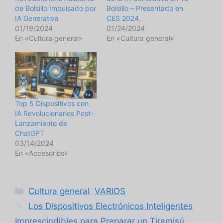
de Bolsillo Impulsado por
Bolsillo – Presentado en
IA Generativa
CES 2024.
01/19/2024
01/24/2024
En «Cultura general»
En «Cultura general»
Top 5 Dispositivos con
IA Revolucionarios Post-
Lanzamiento de
ChatGPT
03/14/2024
En «Accesorios»
Categorías
Cultura general
,
VARIOS
Los Dispositivos Electrónicos Inteligentes
Imprescindibles para Preparar un Tiramisú