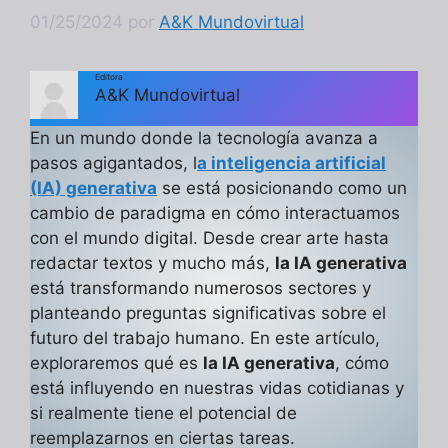
01/25/2024
por
A&K Mundovirtual
Editora
A&K Mundovirtual
En un mundo donde la tecnología avanza a
pasos agigantados, l
a inteligencia artificial
(IA) generativa
se está posicionando como un
cambio de paradigma en cómo interactuamos
con el mundo digital. Desde crear arte hasta
redactar textos y mucho más,
la IA generativa
está transformando numerosos sectores y
planteando preguntas significativas sobre el
futuro del trabajo humano. En este artículo,
exploraremos qué es
la IA generativa
, cómo
está influyendo en nuestras vidas cotidianas y
si realmente tiene el potencial de
reemplazarnos en ciertas tareas.