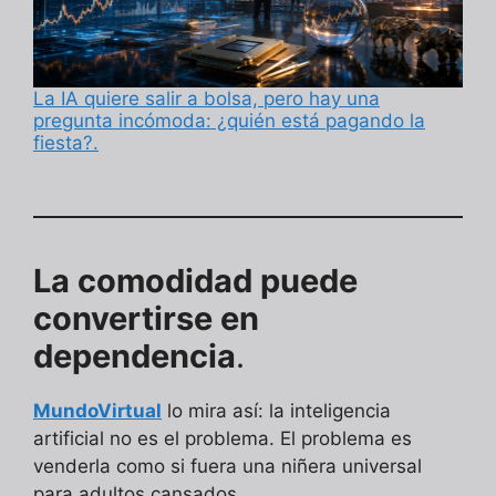
La IA quiere salir a bolsa, pero hay una
pregunta incómoda: ¿quién está pagando la
fiesta?.
La comodidad puede
convertirse en
dependencia
.
MundoVirtual
lo mira así: la inteligencia
artificial no es el problema. El problema es
venderla como si fuera una niñera universal
para adultos cansados.