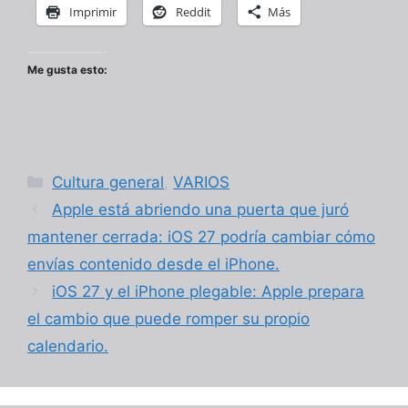
Imprimir
Reddit
Más
Me gusta esto:
Categorías
Cultura general
,
VARIOS
Apple está abriendo una puerta que juró
mantener cerrada: iOS 27 podría cambiar cómo
envías contenido desde el iPhone.
iOS 27 y el iPhone plegable: Apple prepara
el cambio que puede romper su propio
calendario.