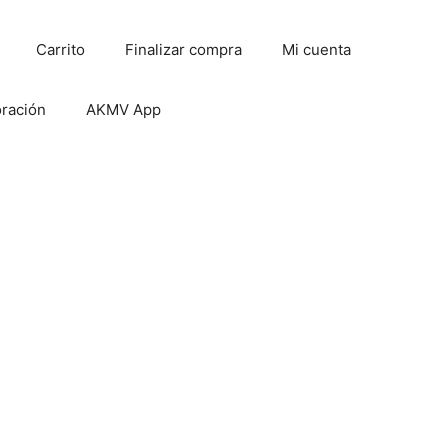
Carrito
Finalizar compra
Mi cuenta
oración
AKMV App