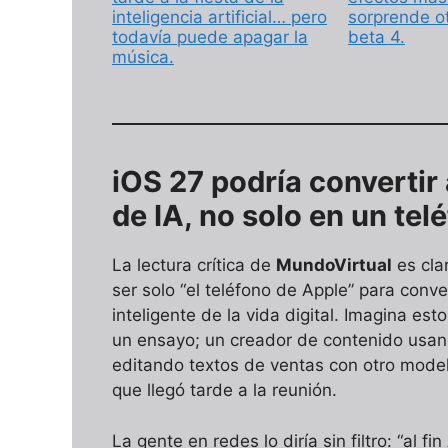
inteligencia artificial… pero
sorprende ot
todavía puede apagar la
beta 4.
música.
iOS 27 podría convertir
de IA, no solo en un tel
La lectura crítica de
MundoVirtual
es clar
ser solo “el teléfono de Apple” para conv
inteligente de la vida digital. Imagina es
un ensayo; un creador de contenido usa
editando textos de ventas con otro model
que llegó tarde a la reunión.
La gente en redes lo diría sin filtro: “al fi