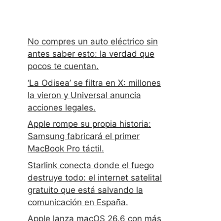
No compres un auto eléctrico sin
antes saber esto: la verdad que
pocos te cuentan.
‘La Odisea’ se filtra en X: millones
la vieron y Universal anuncia
acciones legales.
Apple rompe su propia historia:
Samsung fabricará el primer
MacBook Pro táctil.
Starlink conecta donde el fuego
destruye todo: el internet satelital
gratuito que está salvando la
comunicación en España.
Apple lanza macOS 26.6 con más