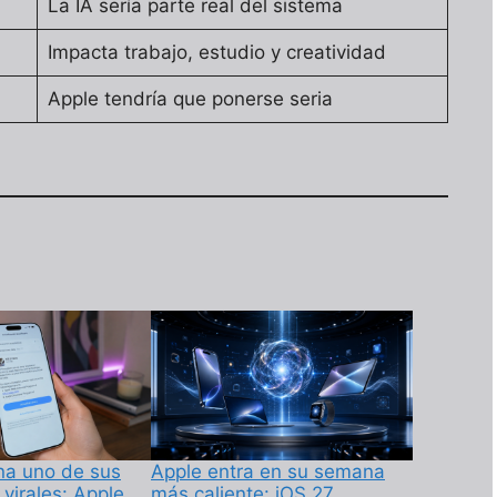
La IA sería parte real del sistema
Impacta trabajo, estudio y creatividad
Apple tendría que ponerse seria
ina uno de sus
Apple entra en su semana
virales: Apple
más caliente: iOS 27,