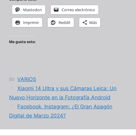
Mastodon
Correo electrónico
Imprimir
Reddit
Más
Me gusta esto:
Categorías
VARIOS
Xiaomi 14 Ultra y sus Cámaras Leica: Un
Nuevo Horizonte en la Fotografía Android
Facebook, Instagram: ¿El Gran Apagón
Digital de Marzo 2024?