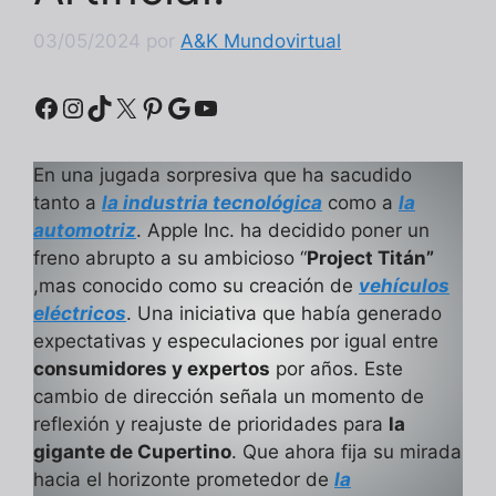
03/05/2024
por
A&K Mundovirtual
Facebook
Instagram
TikTok
X
Pinterest
Google
YouTube
En una jugada sorpresiva que ha sacudido
tanto a
la industria tecnológica
como a
la
automotriz
. Apple Inc. ha decidido poner un
freno abrupto a su ambicioso “
Project Titán”
,mas conocido como su creación de
vehículos
eléctricos
. Una iniciativa que había generado
expectativas y especulaciones por igual entre
consumidores y expertos
por años. Este
cambio de dirección señala un momento de
reflexión y reajuste de prioridades para
la
gigante de Cupertino
. Que ahora fija su mirada
hacia el horizonte prometedor de
la