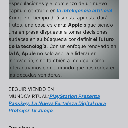
especulaciones y el comienzo de un nuevo
capítulo centrado en
la inteligencia artificial
.
Aunque el tiempo dirá si esta apuesta dará
frutos, una cosa es clara:
Apple
sigue siendo
una empresa dispuesta a tomar decisiones
audaces en su búsqueda por definir
el futuro
de la tecnología
. Con un enfoque renovado en
la IA, Apple
no solo aspira a liderar en
innovación, sino también a moldear cómo
interactuamos con el mundo que nos rodea en
las décadas venideras.
SEGUIR VIENDO EN
MUNDOVIRTUAL:
PlayStation Presenta
Passkey: La Nueva Fortaleza Digital para
Proteger Tu Juego.
Comparte esto: