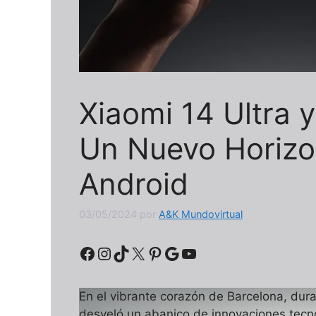
Xiaomi 14 Ultra 
Un Nuevo Horizon
Android
03/05/2024
por
A&K Mundovirtual
Facebook
Instagram
TikTok
X
Pinterest
Google
YouTube
En el vibrante corazón de Barcelona, dur
desveló un abanico de innovaciones tecn