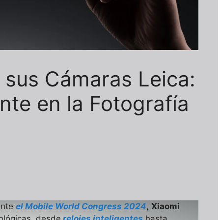
y sus Cámaras Leica:
te en la Fotografía
ante
el Mobile World Congress 2024
,
Xiaomi
ológicas, desde
relojes inteligentes
hasta