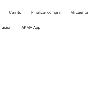
Carrito
Finalizar compra
Mi cuenta
oración
AKMV App