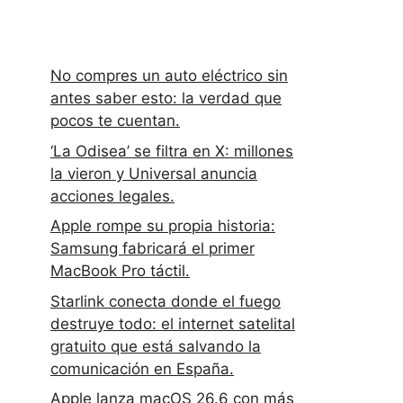
No compres un auto eléctrico sin
antes saber esto: la verdad que
pocos te cuentan.
‘La Odisea’ se filtra en X: millones
la vieron y Universal anuncia
acciones legales.
Apple rompe su propia historia:
Samsung fabricará el primer
MacBook Pro táctil.
Starlink conecta donde el fuego
destruye todo: el internet satelital
gratuito que está salvando la
comunicación en España.
Apple lanza macOS 26.6 con más