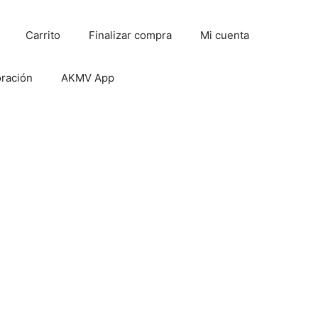
Carrito
Finalizar compra
Mi cuenta
oración
AKMV App