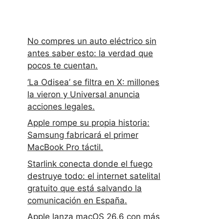
No compres un auto eléctrico sin
antes saber esto: la verdad que
pocos te cuentan.
‘La Odisea’ se filtra en X: millones
la vieron y Universal anuncia
acciones legales.
Apple rompe su propia historia:
Samsung fabricará el primer
MacBook Pro táctil.
Starlink conecta donde el fuego
destruye todo: el internet satelital
gratuito que está salvando la
comunicación en España.
Apple lanza macOS 26.6 con más