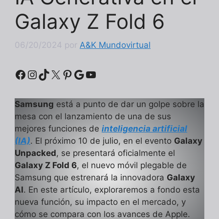
Galaxy Z Fold 6
06/20/2024
por
A&K Mundovirtual
Facebook
Instagram
TikTok
X
Pinterest
Google
YouTube
Samsung
está a punto de dar un golpe sobre la
mesa con el lanzamiento de una de sus
mejores funciones de
inteligencia artificial
(IA)
. El próximo 10 de julio, en el evento
Galaxy
Unpacked
, se presentará oficialmente el
Galaxy Z Fold 6
, el nuevo móvil plegable de
Samsung que estrenará la innovadora
Galaxy
AI
. En este artículo, exploraremos a fondo esta
nueva función, su impacto en el mercado, y
cómo se compara con los avances de Apple.