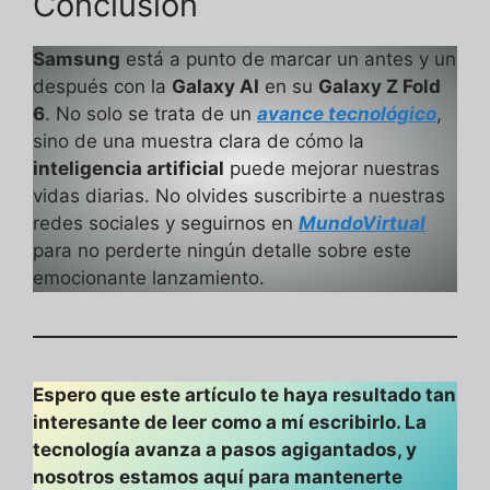
Conclusión
Samsung
está a punto de marcar un antes y un
después con la
Galaxy AI
en su
Galaxy Z Fold
6
. No solo se trata de un
avance tecnológico
,
sino de una muestra clara de cómo la
inteligencia artificial
puede mejorar nuestras
vidas diarias. No olvides suscribirte a nuestras
redes sociales y seguirnos en
MundoVirtual
para no perderte ningún detalle sobre este
emocionante lanzamiento.
Espero que este artículo te haya resultado tan
interesante de leer como a mí escribirlo. La
tecnología avanza a pasos agigantados, y
nosotros estamos aquí para mantenerte