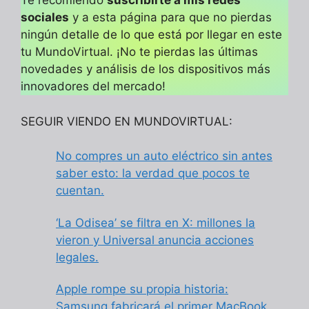
Te recomiendo
suscribirte a mis redes
sociales
y a esta página para que no pierdas
ningún detalle de lo que está por llegar en este
tu MundoVirtual. ¡No te pierdas las últimas
novedades y análisis de los dispositivos más
innovadores del mercado!
SEGUIR VIENDO EN MUNDOVIRTUAL:
No compres un auto eléctrico sin antes
saber esto: la verdad que pocos te
cuentan.
‘La Odisea’ se filtra en X: millones la
vieron y Universal anuncia acciones
legales.
Apple rompe su propia historia:
Samsung fabricará el primer MacBook