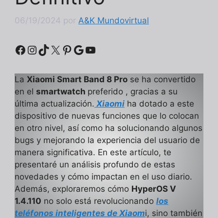
06/19/2024
por
A&K Mundovirtual
Facebook
Instagram
TikTok
X
Pinterest
Google
YouTube
La
Xiaomi Smart Band 8 Pro
se ha convertido
en el
smartwatch
preferido , gracias a su
última actualización.
Xiaomi
ha dotado a este
dispositivo de nuevas funciones que lo colocan
en otro nivel, así como ha solucionando algunos
bugs y mejorando la experiencia del usuario de
manera significativa. En este artículo, te
presentaré un análisis profundo de estas
novedades y cómo impactan en el uso diario.
Además, exploraremos cómo
HyperOS V
1.4.110
no solo está revolucionando
los
teléfonos inteligentes de Xiaom
i, sino también