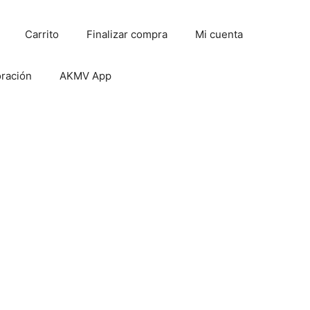
Carrito
Finalizar compra
Mi cuenta
oración
AKMV App