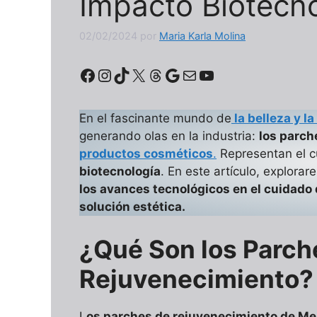
Impacto Biotecno
02/02/2024
por
Maria Karla Molina
Facebook
Instagram
TikTok
X
Threads
Google
Correo electrónico
YouTube
En el fascinante mundo de
la belleza y la
generando olas en la industria:
los parch
productos cosméticos
.
Representan el c
biotecnología
. En este artículo, explor
los avances tecnológicos en el cuidado 
solución estética.
¿Qué Son los Parch
Rejuvenecimiento?
L
os parches de rejuvenecimiento de M