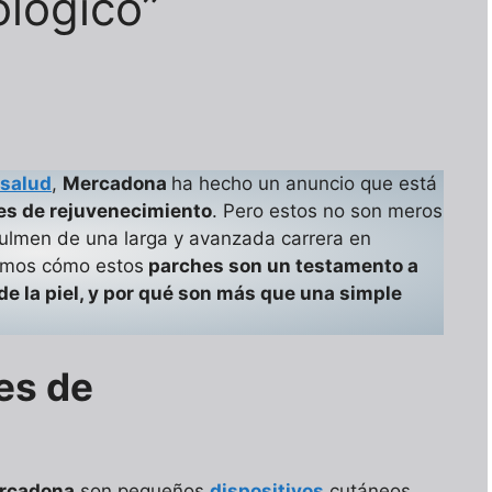
lógico”
 salud
,
Mercadona
ha hecho un anuncio que está
es de rejuvenecimiento
. Pero estos no son meros
ulmen de una larga y avanzada carrera en
aremos cómo estos
parches son un testamento a
de la piel, y por qué son más que una simple
es de
ercadona
son pequeños
dispositivos
cutáneos