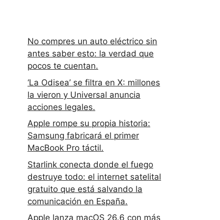
No compres un auto eléctrico sin
antes saber esto: la verdad que
pocos te cuentan.
‘La Odisea’ se filtra en X: millones
la vieron y Universal anuncia
acciones legales.
Apple rompe su propia historia:
Samsung fabricará el primer
MacBook Pro táctil.
Starlink conecta donde el fuego
destruye todo: el internet satelital
gratuito que está salvando la
comunicación en España.
Apple lanza macOS 26.6 con más