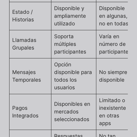
Disponible y
Disponible
Estado /
ampliamente
en algunas,
Historias
utilizado
no en todas
Soporta
Varía en
Llamadas
múltiples
número de
Grupales
participantes
participantes
Opción
Mensajes
disponible para
No siempre
Temporales
todos los
disponible
usuarios
Limitado o
Disponibles en
Pagos
inexistente
mercados
Integrados
en otras
seleccionados
apps
Respuestas
No tan