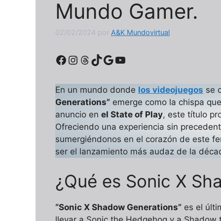
Mundo Gamer.
02/02/2024
por
A&K Mundovirtual
Facebook
Instagram
Threads
TikTok
Google
YouTube
En un mundo donde
los videojuegos
se c
Generations”
emerge como la chispa que e
anuncio en
el State of Play
, este título p
Ofreciendo una experiencia sin precedent
sumergiéndonos en el corazón de este fe
ser el lanzamiento más audaz de la déca
¿Qué es Sonic X Sh
“Sonic X Shadow Generations”
es el últi
llevar a Sonic the Hedgehog y a Shadow 