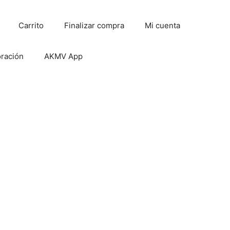
Carrito
Finalizar compra
Mi cuenta
oración
AKMV App