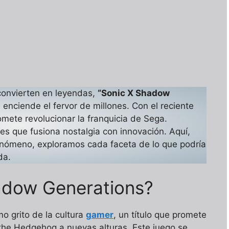
onvierten en leyendas,
“Sonic X Shadow
nciende el fervor de millones. Con el reciente
romete revolucionar la franquicia de Sega.
es que fusiona nostalgia con innovación. Aquí,
nómeno, exploramos cada faceta de lo que podría
da.
adow Generations?
mo grito de la cultura
gamer
, un título que promete
the Hedgehog a nuevas alturas. Este juego se