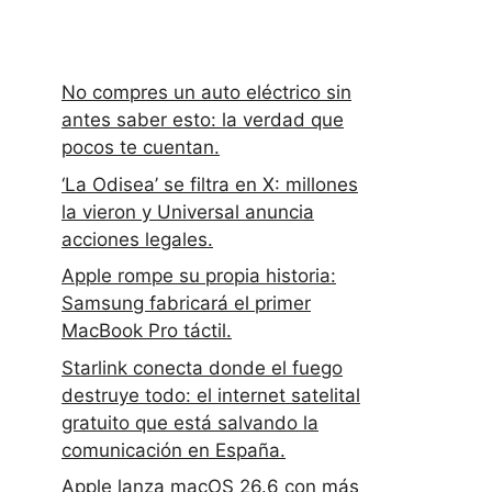
No compres un auto eléctrico sin
antes saber esto: la verdad que
pocos te cuentan.
‘La Odisea’ se filtra en X: millones
la vieron y Universal anuncia
acciones legales.
Apple rompe su propia historia:
Samsung fabricará el primer
MacBook Pro táctil.
Starlink conecta donde el fuego
destruye todo: el internet satelital
gratuito que está salvando la
comunicación en España.
Apple lanza macOS 26.6 con más