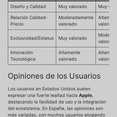
Diseño y Calidad
Muy valorado
Muy val
Relación Calidad-
Moderadamente
Altamen
Precio
valorado
valorado
Moderad
Exclusividad/Estatus
Muy valorado
valorado
Innovación
Altamente
Altamen
Tecnológica
valorado
valorado
Opiniones de los Usuarios
Los usuarios en Estados Unidos suelen
expresar una fuerte lealtad hacia
Apple
,
destacando la facilidad de uso y la integración
del ecosistema. En España, las opiniones son
más variadas, con muchos usuarios elogiando