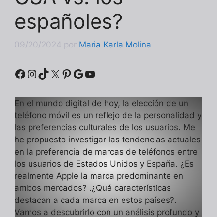
españoles?
09/20/2024
por
Maria Karla Molina
Facebook
Instagram
TikTok
X
Pinterest
Google
YouTube
En el mundo digital de hoy, la elección de un
teléfono móvil es un reflejo de la personalidad y
las preferencias culturales de los usuarios. Me
he propuesto investigar las tendencias actuales
en la preferencia de marcas de teléfonos entre
los usuarios de Estados Unidos y España. ¿Es
realmente Apple la marca predominante en
ambos mercados? .¿Qué características
destacan a cada marca en estos países?.
Vamos a descubrirlo con un análisis profundo y