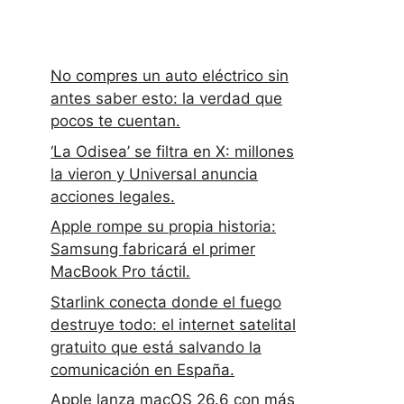
No compres un auto eléctrico sin
antes saber esto: la verdad que
pocos te cuentan.
‘La Odisea’ se filtra en X: millones
la vieron y Universal anuncia
acciones legales.
Apple rompe su propia historia:
Samsung fabricará el primer
MacBook Pro táctil.
Starlink conecta donde el fuego
destruye todo: el internet satelital
gratuito que está salvando la
comunicación en España.
Apple lanza macOS 26.6 con más