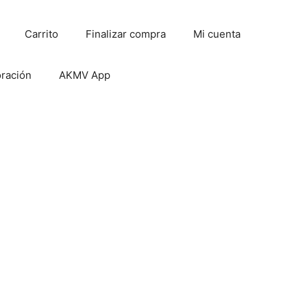
Carrito
Finalizar compra
Mi cuenta
oración
AKMV App