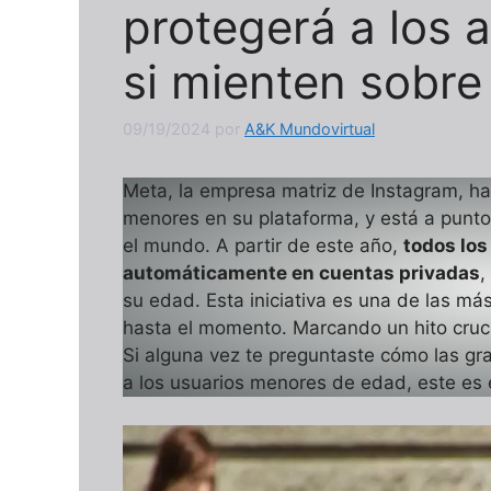
protegerá a los 
si mienten sobre
09/19/2024
por
A&K Mundovirtual
Meta, la empresa matriz de Instagram, ha
menores en su plataforma, y está a punto
el mundo. A partir de este año,
todos los
automáticamente en cuentas privadas
,
su edad. Esta iniciativa es una de las m
hasta el momento. Marcando un hito crucia
Si alguna vez te preguntaste cómo las gr
a los usuarios menores de edad, este es el