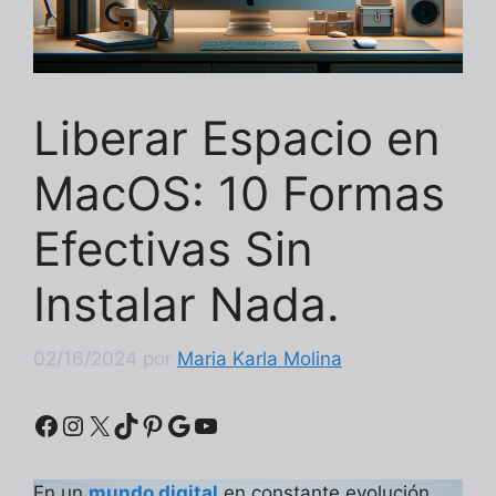
Liberar Espacio en
MacOS: 10 Formas
Efectivas Sin
Instalar Nada.
02/16/2024
por
Maria Karla Molina
Facebook
Instagram
X
TikTok
Pinterest
Google
YouTube
En un
mundo digital
en constante evolución,