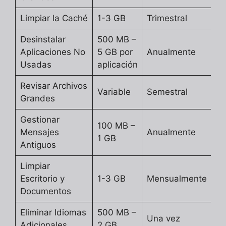
Limpiar la Caché
1-3 GB
Trimestral
Desinstalar
500 MB –
Aplicaciones No
5 GB por
Anualmente
Usadas
aplicación
Revisar Archivos
Variable
Semestral
Grandes
Gestionar
100 MB –
Mensajes
Anualmente
1 GB
Antiguos
Limpiar
Escritorio y
1-3 GB
Mensualmente
Documentos
Eliminar Idiomas
500 MB –
Una vez
Adicionales
2 GB