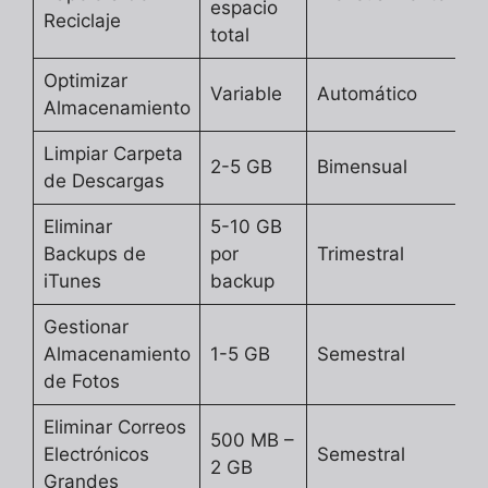
espacio
Reciclaje
total
Optimizar
Variable
Automático
Almacenamiento
Limpiar Carpeta
2-5 GB
Bimensual
de Descargas
Eliminar
5-10 GB
Backups de
por
Trimestral
iTunes
backup
Gestionar
Almacenamiento
1-5 GB
Semestral
de Fotos
Eliminar Correos
500 MB –
Electrónicos
Semestral
2 GB
Grandes