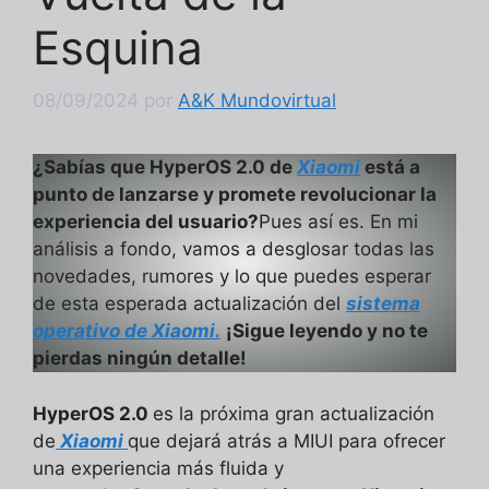
Esquina
08/09/2024
por
A&K Mundovirtual
¿Sabías que HyperOS 2.0 de
Xiaomi
está a
punto de lanzarse y promete revolucionar la
experiencia del usuario?
Pues así es. En mi
análisis a fondo, vamos a desglosar todas las
novedades, rumores y lo que puedes esperar
de esta esperada actualización del
sistema
operativo de Xiaomi.
¡Sigue leyendo y no te
pierdas ningún detalle!
HyperOS 2.0
es la próxima gran actualización
de
Xiaomi
que dejará atrás a MIUI para ofrecer
una experiencia más fluida y