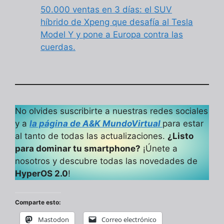
50.000 ventas en 3 días: el SUV
híbrido de Xpeng que desafía al Tesla
Model Y y pone a Europa contra las
cuerdas.
No olvides suscribirte a nuestras redes sociales
y a
la página de A&K MundoVirtual
para estar
al tanto de todas las actualizaciones.
¿Listo
para dominar tu smartphone?
¡Únete a
nosotros y descubre todas las novedades de
HyperOS 2.0
!
Comparte esto:
Mastodon
Correo electrónico