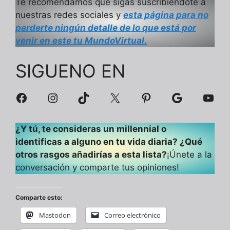
Te recomendamos que sigas suscribiéndote a
nuestras redes sociales y
esta página para no
perderte ningún detalle de lo que está por
venir en este tu MundoVirtual.
SIGUENO EN
Facebook
Instagram
TikTok
X
Pinterest
Google
You
¿Y tú, te consideras un millennial o
identificas a alguno en tu vida diaria? ¿Qué
otros rasgos añadirías a esta lista?
¡Únete a la
conversación y comparte tus opiniones!
Comparte esto:
Mastodon
Correo electrónico