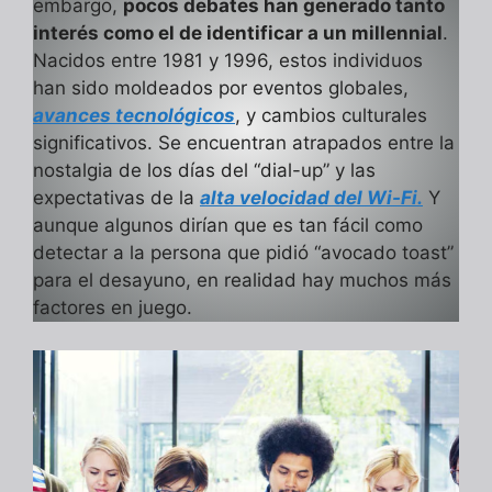
embargo,
pocos debates han generado tanto
interés como el de identificar a un millennial
.
Nacidos entre 1981 y 1996, estos individuos
han sido moldeados por eventos globales,
avances tecnológicos
, y cambios culturales
significativos. Se encuentran atrapados entre la
nostalgia de los días del “dial-up” y las
expectativas de la
alta velocidad del Wi-Fi.
Y
aunque algunos dirían que es tan fácil como
detectar a la persona que pidió “avocado toast”
para el desayuno, en realidad hay muchos más
factores en juego.