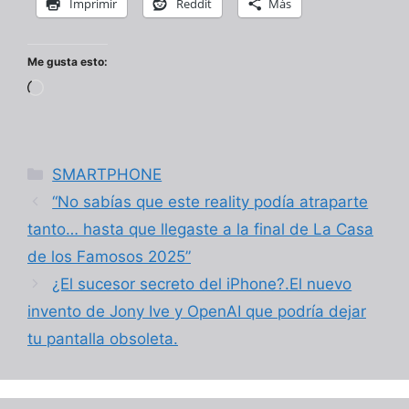
Imprimir
Reddit
Más
Me gusta esto:
Cargando...
Categorías
SMARTPHONE
“No sabías que este reality podía atraparte
tanto… hasta que llegaste a la final de La Casa
de los Famosos 2025”
¿El sucesor secreto del iPhone?.El nuevo
invento de Jony Ive y OpenAI que podría dejar
tu pantalla obsoleta.