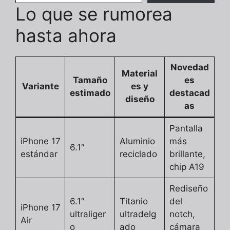
Lo que se rumorea
hasta ahora
Novedad
Material
Tamaño
es
Variante
es y
estimado
destacad
diseño
as
Pantalla
iPhone 17
Aluminio
más
6.1″
estándar
reciclado
brillante,
chip A19
Rediseño
6.1″
Titanio
del
iPhone 17
ultraliger
ultradelg
notch,
Air
o
ado
cámara