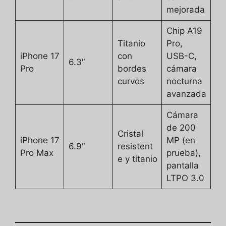
mejorada
Chip A19
Titanio
Pro,
iPhone 17
con
USB-C,
6.3″
Pro
bordes
cámara
curvos
nocturna
avanzada
Cámara
de 200
Cristal
iPhone 17
MP (en
6.9″
resistent
Pro Max
prueba),
e y titanio
pantalla
LTPO 3.0