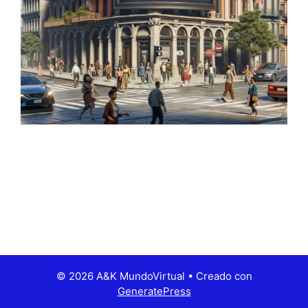
© 2026 A&K MundoVirtual
• Creado con
GeneratePress