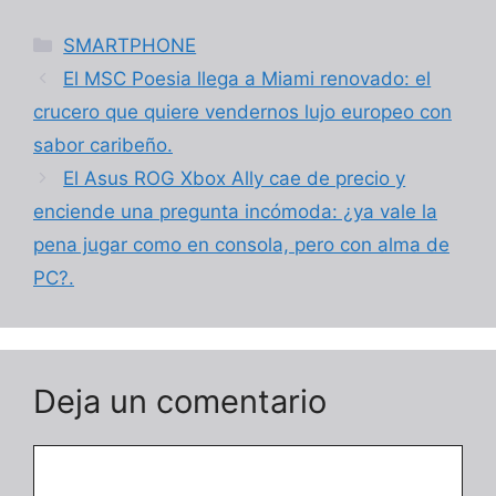
Categorías
SMARTPHONE
El MSC Poesia llega a Miami renovado: el
crucero que quiere vendernos lujo europeo con
sabor caribeño.
El Asus ROG Xbox Ally cae de precio y
enciende una pregunta incómoda: ¿ya vale la
pena jugar como en consola, pero con alma de
PC?.
Deja un comentario
Comentario