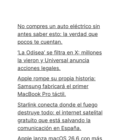
No compres un auto eléctrico sin
antes saber esto: la verdad que
pocos te cuentan.
‘La Odisea’ se filtra en X: millones
la vieron y Universal anuncia
acciones legales.
Apple rompe su propia historia:
Samsung fabricará el primer
MacBook Pro táctil.
Starlink conecta donde el fuego
destruye todo: el internet satelital
gratuito que está salvando la
comunicación en España.
Apple lanza macOS 26.6 con más