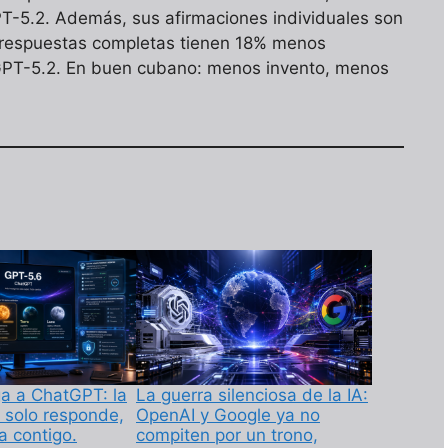
T-5.2. Además, sus afirmaciones individuales son
 respuestas completas tienen 18% menos
 GPT-5.2. En buen cubano: menos invento, menos
ga a ChatGPT: la
La guerra silenciosa de la IA:
 solo responde,
OpenAI y Google ya no
a contigo.
compiten por un trono,