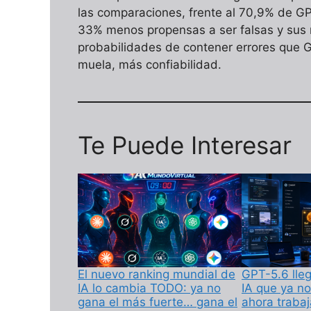
las comparaciones, frente al 70,9% de GP
33% menos propensas a ser falsas y sus
probabilidades de contener errores que
muela, más confiabilidad.
Te Puede Interesar
El nuevo ranking mundial de
GPT-5.6 lle
IA lo cambia TODO: ya no
IA que ya no
gana el más fuerte… gana el
ahora trabaj