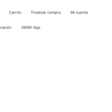
Carrito
Finalizar compra
Mi cuenta
oración
AKMV App