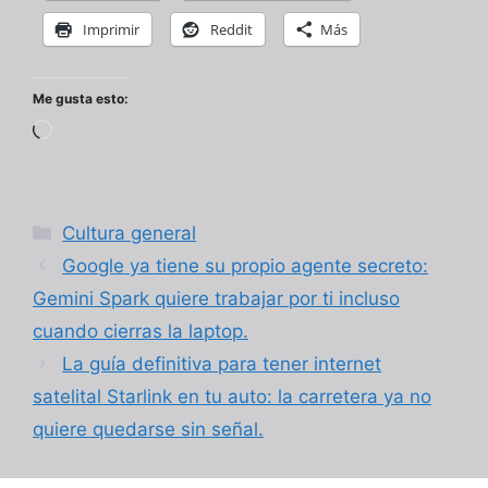
Imprimir
Reddit
Más
Me gusta esto:
Cargando...
Categorías
Cultura general
Google ya tiene su propio agente secreto:
Gemini Spark quiere trabajar por ti incluso
cuando cierras la laptop.
La guía definitiva para tener internet
satelital Starlink en tu auto: la carretera ya no
quiere quedarse sin señal.