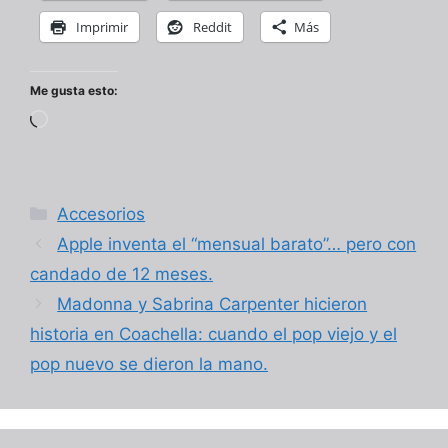
Imprimir
Reddit
Más
Me gusta esto:
Cargando...
Categorías
Accesorios
Apple inventa el “mensual barato”… pero con
candado de 12 meses.
Madonna y Sabrina Carpenter hicieron
historia en Coachella: cuando el pop viejo y el
pop nuevo se dieron la mano.