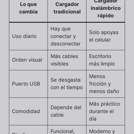
Cargador
Lo que
Cargador
inalámbrico
cambia
tradicional
rápido
Hay que
Solo apoyas
Uso diario
conectar y
el celular
desconectar
Más cables
Escritorio
Orden visual
visibles
más limpio
Menos
Se desgasta
Puerto USB
fricción y
con el tiempo
menos daño
Más práctico
Depende del
Comodidad
durante el
cable
día
Funcional,
Moderno y