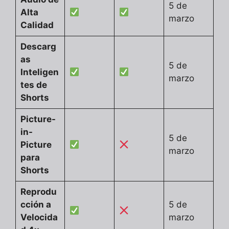
5 de
Alta
marzo
Calidad
Descarg
as
5 de
Inteligen
marzo
tes de
Shorts
Picture-
in-
5 de
Picture
marzo
para
Shorts
Reprodu
cción a
5 de
Velocida
marzo