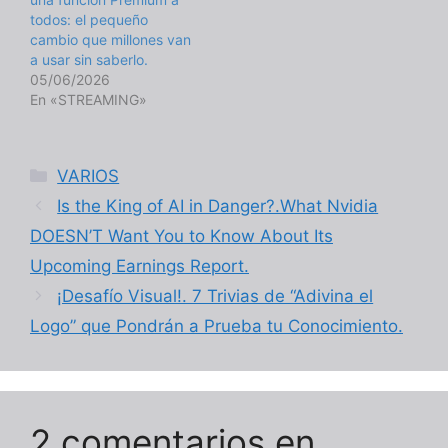
todos: el pequeño
cambio que millones van
a usar sin saberlo.
05/06/2026
En «STREAMING»
Categorías
VARIOS
Is the King of AI in Danger?.What Nvidia
DOESN’T Want You to Know About Its
Upcoming Earnings Report.
¡Desafío Visual!. 7 Trivias de “Adivina el
Logo” que Pondrán a Prueba tu Conocimiento.
2 comentarios en