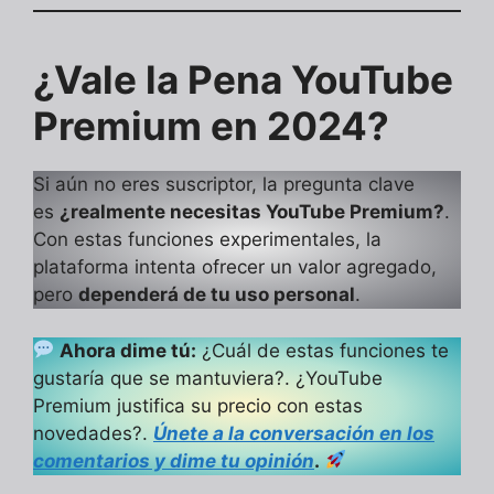
¿Vale la Pena YouTube
Premium en 2024?
Si aún no eres suscriptor, la pregunta clave
es
¿realmente necesitas YouTube Premium?
.
Con estas funciones experimentales, la
plataforma intenta ofrecer un valor agregado,
pero
dependerá de tu uso personal
.
Ahora dime tú:
¿Cuál de estas funciones te
gustaría que se mantuviera?. ¿YouTube
Premium justifica su precio con estas
novedades?.
Únete a la conversación en los
comentarios y dime tu opinión
.