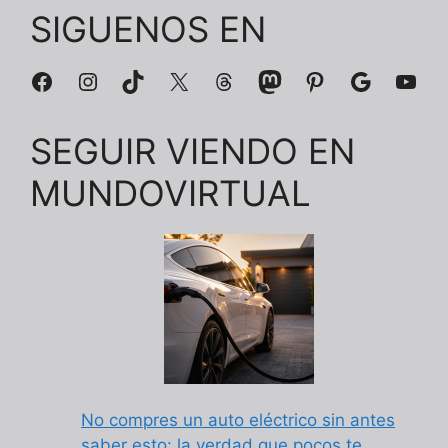
SIGUENOS EN
Facebook
Instagram
TikTok
X
Threads
Mastodon
Pinterest
Google
You
SEGUIR VIENDO EN
MUNDOVIRTUAL
No compres un auto eléctrico sin antes
saber esto: la verdad que pocos te