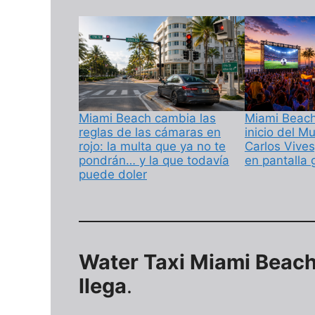
Miami Beach cambia las
Miami Beach 
reglas de las cámaras en
inicio del M
rojo: la multa que ya no te
Carlos Vives
pondrán… y la que todavía
en pantalla 
puede doler
Water Taxi Miami Beach
llega
.