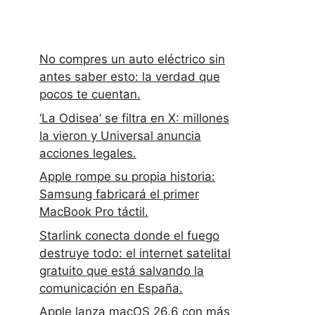
No compres un auto eléctrico sin
antes saber esto: la verdad que
pocos te cuentan.
‘La Odisea’ se filtra en X: millones
la vieron y Universal anuncia
acciones legales.
Apple rompe su propia historia:
Samsung fabricará el primer
MacBook Pro táctil.
Starlink conecta donde el fuego
destruye todo: el internet satelital
gratuito que está salvando la
comunicación en España.
Apple lanza macOS 26.6 con más