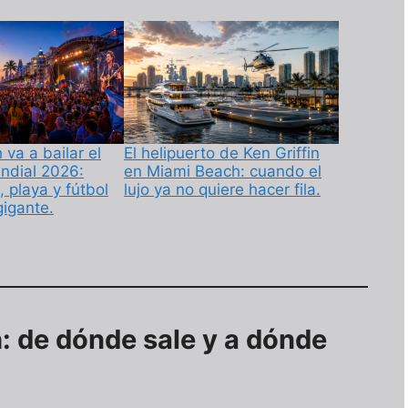
va a bailar el
El helipuerto de Ken Griffin
undial 2026:
en Miami Beach: cuando el
, playa y fútbol
lujo ya no quiere hacer fila.
gigante.
: de dónde sale y a dónde