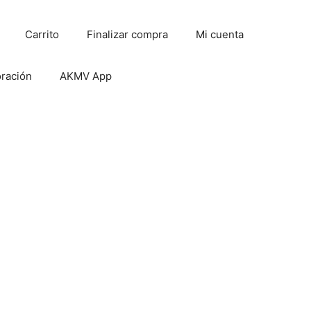
Carrito
Finalizar compra
Mi cuenta
oración
AKMV App