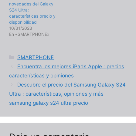
novedades del Galaxy
S24 Ultra:
características precio y
disponibilidad
10/31/2023
En «SMARTPHONE»
Categorías
SMARTPHONE
Encuentra los mejores iPads Apple : precios
características y opiniones
Descubre el precio del Samsung Galaxy S24
Ultra : características, opiniones y más
samsung galaxy s24 ultra precio