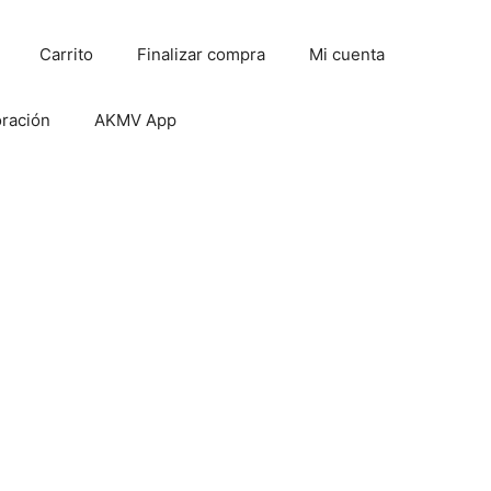
Carrito
Finalizar compra
Mi cuenta
oración
AKMV App