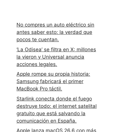
No compres un auto eléctrico sin
antes saber esto: la verdad que
pocos te cuentan.
‘La Odisea’ se filtra en X: millones
la vieron y Universal anuncia
acciones legales.
Apple rompe su propia historia:
Samsung fabricará el primer
MacBook Pro táctil.
Starlink conecta donde el fuego
destruye todo: el internet satelital
gratuito que está salvando la
comunicación en España.
Apple lanza macOS 26.6 con más