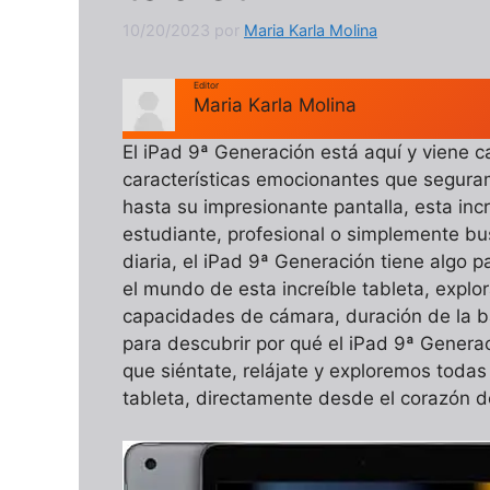
10/20/2023
por
Maria Karla Molina
Editor
Maria Karla Molina
El iPad 9ª Generación está aquí y viene
características emocionantes que segura
hasta su impresionante pantalla, esta incr
estudiante, profesional o simplemente bus
diaria, el iPad 9ª Generación tiene algo 
el mundo de esta increíble tableta, explo
capacidades de cámara, duración de la ba
para descubrir por qué el iPad 9ª Generaci
que siéntate, relájate y exploremos todas 
tableta, directamente desde el corazón 