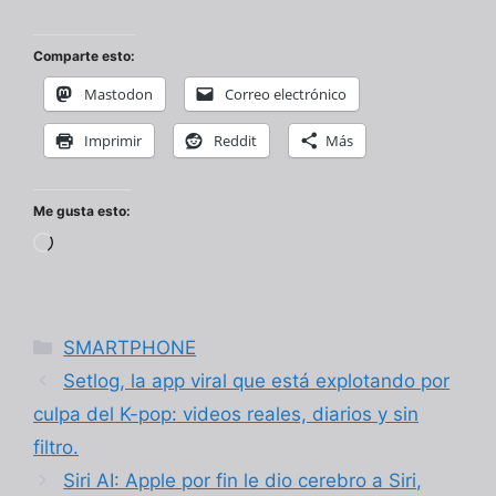
Comparte esto:
Mastodon
Correo electrónico
Imprimir
Reddit
Más
Me gusta esto:
Cargando...
Categorías
SMARTPHONE
Setlog, la app viral que está explotando por
culpa del K-pop: videos reales, diarios y sin
filtro.
Siri AI: Apple por fin le dio cerebro a Siri,