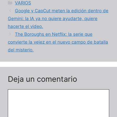
Categorías
VARIOS
Google y CapCut meten la edición dentro de
Gemini: la IA ya no quiere ayudarte, quiere
hacerte el video.
The Boroughs en Netflix: la serie que
convierte la vejez en el nuevo campo de batalla
del misterio.
Deja un comentario
Comentario