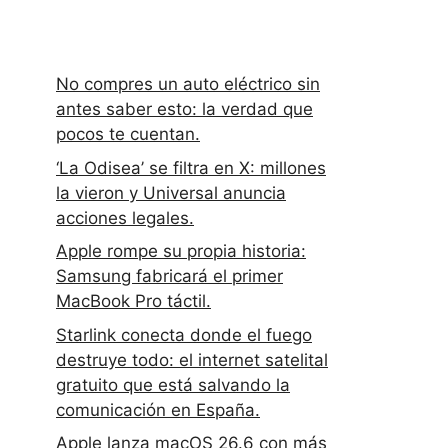
No compres un auto eléctrico sin
antes saber esto: la verdad que
pocos te cuentan.
‘La Odisea’ se filtra en X: millones
la vieron y Universal anuncia
acciones legales.
Apple rompe su propia historia:
Samsung fabricará el primer
MacBook Pro táctil.
Starlink conecta donde el fuego
destruye todo: el internet satelital
gratuito que está salvando la
comunicación en España.
Apple lanza macOS 26.6 con más