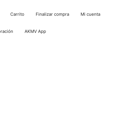
Carrito
Finalizar compra
Mi cuenta
oración
AKMV App