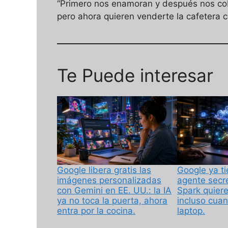
“Primero nos enamoran y después nos cobr
pero ahora quieren venderte la cafetera 
Te Puede interesar
Google libera gratis las
Google ya ti
imágenes personalizadas
agente secr
con Gemini en EE. UU.: la IA
Spark quiere 
ya no toca la puerta, ahora
incluso cuan
entra por la cocina.
laptop.