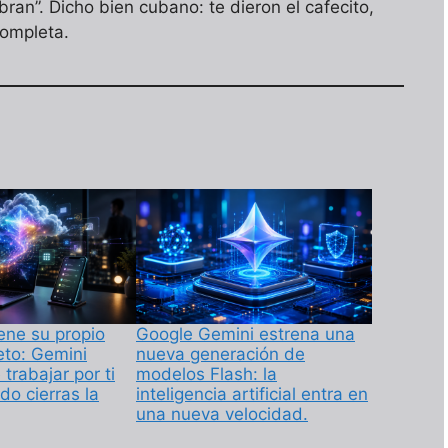
an”. Dicho bien cubano: te dieron el cafecito,
completa.
ene su propio
Google Gemini estrena una
eto: Gemini
nueva generación de
trabajar por ti
modelos Flash: la
do cierras la
inteligencia artificial entra en
una nueva velocidad.