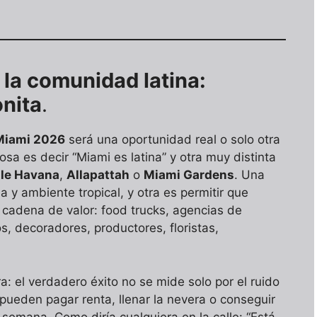
la comunidad latina:
onita
.
Miami 2026
será una oportunidad real o solo otra
osa es decir “Miami es latina” y otra muy distinta
tle Havana
,
Allapattah
o
Miami Gardens
. Una
 y ambiente tropical, y otra es permitir que
cadena de valor: food trucks, agencias de
s, decoradores, productores, floristas,
a: el verdadero éxito no se mide solo por el ruido
 pueden pagar renta, llenar la nevera o conseguir
semana. Como diría cualquiera en la calle: “Está