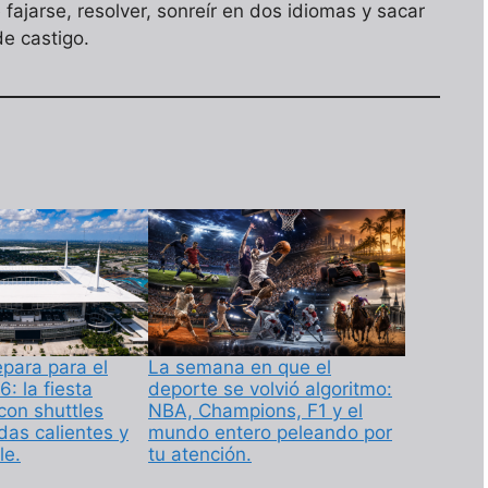
ajarse, resolver, sonreír en dos idiomas y sacar
de castigo.
para para el
La semana en que el
: la fiesta
deporte se volvió algoritmo:
 con shuttles
NBA, Champions, F1 y el
adas calientes y
mundo entero peleando por
le.
tu atención.