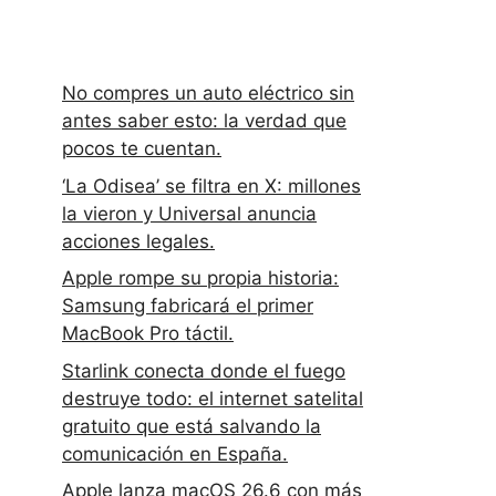
No compres un auto eléctrico sin
antes saber esto: la verdad que
pocos te cuentan.
‘La Odisea’ se filtra en X: millones
la vieron y Universal anuncia
acciones legales.
Apple rompe su propia historia:
Samsung fabricará el primer
MacBook Pro táctil.
Starlink conecta donde el fuego
destruye todo: el internet satelital
gratuito que está salvando la
comunicación en España.
Apple lanza macOS 26.6 con más