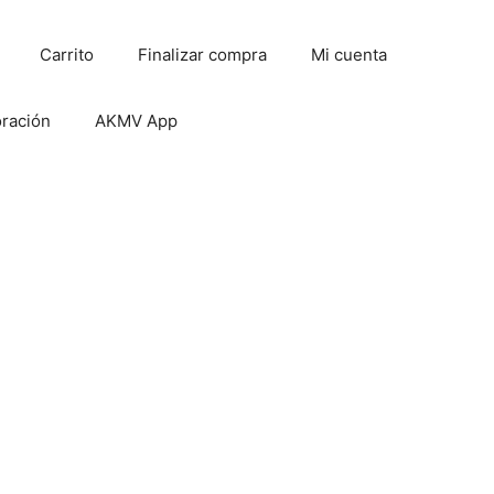
Carrito
Finalizar compra
Mi cuenta
oración
AKMV App