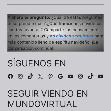
Y ahora te pregunto:
¿Cuál de estas preguntas
te sorprendió más?.¿Qué tradiciones navideñas
son tus favoritas?.Comparte tus pensamientos
en los comentarios y
no olvides seguirnos
para
más contenido lleno de espíritu navideño. ¡La
conversación continúa!.
SÍGUENOS EN
Facebook
Instagram
TikTok
X
Pinterest
Google
YouTube
Instagram
TikTok
You
SEGUIR VIENDO EN
MUNDOVIRTUAL