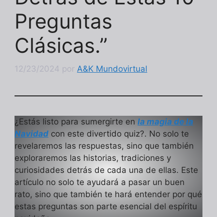
Preguntas
Clásicas.”
12/23/2024
por
A&K Mundovirtual
¿Estás listo para sumergirte en
la magia de la
Navidad
con este divertido quiz?. No solo te
revelaremos las respuestas, sino que también
exploraremos las historias, tradiciones y
curiosidades detrás de cada una de ellas. Este
artículo no solo te ayudará a pasar un buen
rato, sino que también te hará entender por qué
estas preguntas son parte esencial del espíritu