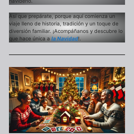
navideño.
Así que prepárate, porque aquí comienza un
viaje lleno de historia, tradición y un toque de
diversión familiar. ¡Acompáñanos y descubre lo
que hace única a
la Navidad
!.