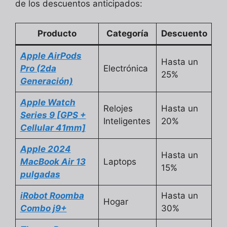
de los descuentos anticipados:
Producto
Categoría
Descuento
Apple AirPods
Hasta un
Pro (2da
Electrónica
25%
Generación)
Apple Watch
Relojes
Hasta un
Series 9 [GPS +
Inteligentes
20%
Cellular 41mm]
Apple 2024
Hasta un
MacBook Air 13
Laptops
15%
pulgadas
iRobot Roomba
Hasta un
Hogar
Combo j9+
30%