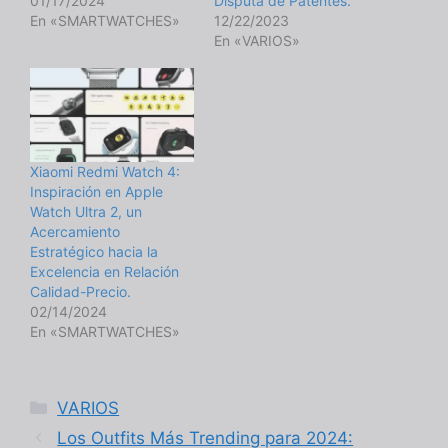
01/17/2024
Disputa de Patentes.
En «SMARTWATCHES»
12/22/2023
En «VARIOS»
Xiaomi Redmi Watch 4:
Inspiración en Apple
Watch Ultra 2, un
Acercamiento
Estratégico hacia la
Excelencia en Relación
Calidad-Precio.
02/14/2024
En «SMARTWATCHES»
Categorías
VARIOS
Los Outfits Más Trending para 2024: