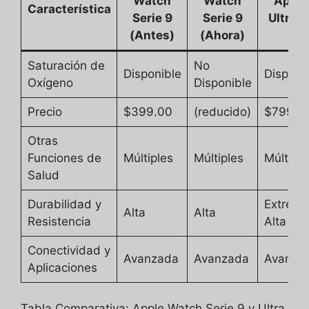
Watch
Watch
Apple
Característica
Serie 9
Serie 9
Ultra 2
(Antes)
(Ahora)
Saturación de
No
Disponible
Disponi
Oxígeno
Disponible
Precio
$399.00
(reducido)
$799.0
Otras
Funciones de
Múltiples
Múltiples
Múltiple
Salud
Durabilidad y
Extrem
Alta
Alta
Resistencia
Alta
Conectividad y
Avanzada
Avanzada
Avanza
Aplicaciones
Tabla Comparativa: Apple Watch Serie 9 y Ultra