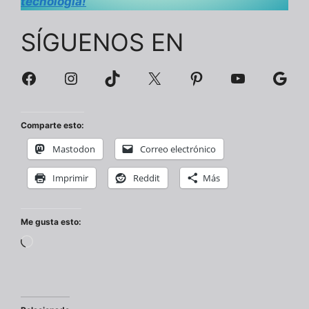
tecnología!
SÍGUENOS EN
Facebook
Instagram
TikTok
X
Pinterest
YouTube
Goog
Comparte esto:
Mastodon
Correo electrónico
Imprimir
Reddit
Más
Me gusta esto:
Cargando...