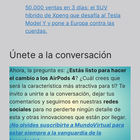
50.000 ventas en 3 días: el SUV
híbrido de Xpeng que desafía al Tesla
Model Y y pone a Europa contra las
cuerdas.
Únete a la conversación
Ahora, la pregunta es: ¿
Estás listo para hacer
el cambio a los AirPods 4
? ¿Cuál crees que
será la característica más atractiva para ti? Te
invito a unirte a la conversación, dejar tus
comentarios y seguirnos en nuestras
redes
sociales
para no perderte ningún detalle de
esta y otras innovaciones que están por llegar.
¡No olvides suscribirte a MundoVirtual para
estar siempre a la vanguardia de la