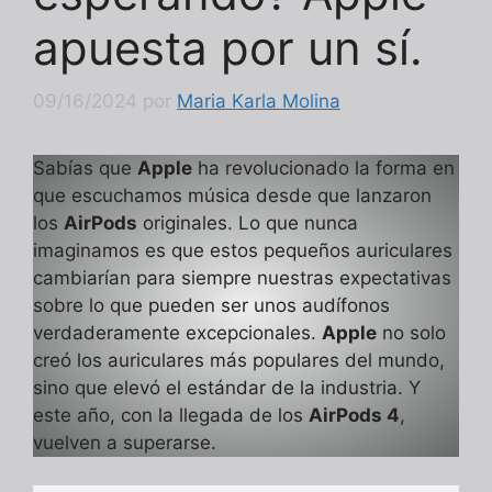
apuesta por un sí.
09/16/2024
por
Maria Karla Molina
Sabías que
Apple
ha revolucionado la forma en
que escuchamos música desde que lanzaron
los
AirPods
originales. Lo que nunca
imaginamos es que estos pequeños auriculares
cambiarían para siempre nuestras expectativas
sobre lo que pueden ser unos audífonos
verdaderamente excepcionales.
Apple
no solo
creó los auriculares más populares del mundo,
sino que elevó el estándar de la industria. Y
este año, con la llegada de los
AirPods 4
,
vuelven a superarse.