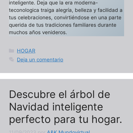
inteligente. Deja que la era moderna-
teconologica traiga alegría, belleza y facilidad a
tus celebraciones, convirtiéndose en una parte
querida de tus tradiciones familiares durante
muchos años venideros.
Categorías
HOGAR
Deja un comentario
Descubre el árbol de
Navidad inteligente
perfecto para tu hogar.
11/09/2023
por
A&K Mundovirtual